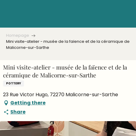
Aller
au
contenu
principal
Homepage
Mini visite-atelier - musée de la faïence et de la céramique de
Malicorne-sur-Sarthe
Mini visite-atelier - musée de la faïence et de la
céramique de Malicorne-sur-Sarthe
POTTERY
23 Rue Victor Hugo, 72270 Malicorne-sur-Sarthe
Getting there
Share