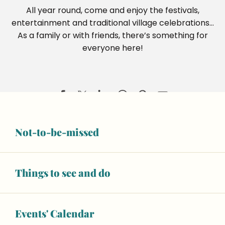
All year round, come and enjoy the festivals,
entertainment and traditional village celebrations…
As a family or with friends, there’s something for
everyone here!
Not-to-be-missed
Territoires en blasons, Lucas Desmesures
Invisible Jumpers, Joseph Ford
ESCAPADE : Visite guidée du musée sans l'atelier de fab
Things to see and do
Marché le vendredi matin
Salle Marcel Pagnol
Aliette Boyer, Dans la rivière, peut-être
Events' Calendar
Exposition "Les voyages au Moyen Âge"