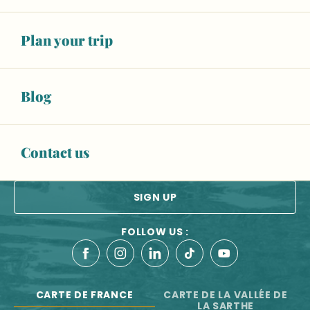
De terre et de souffle, Sifflets en argile de Sarthe et d
Balad'Expo : 10 ans de reconstitution historique au Man
OUR TOURIST OFFICES
Atelier "Peinture à l'œuf"
Plan your trip
Les Mal-aimées ?! Moi j’adore !
CONTACT US
Visite guidée de Solesmes
Blog
ESPACE PRO
BROCHURES
Contact us
Newsletter
All the latest news from the Vallée de la Sarthe
SIGN UP
FOLLOW US :
CARTE DE FRANCE
CARTE DE LA VALLÉE DE
LA SARTHE