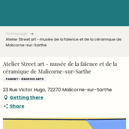
Aller
au
contenu
principal
Homepage
Atelier Street art - musée de la faïence et de la céramique de
Malicorne-sur-Sarthe
Atelier Street art - musée de la faïence et de la
céramique de Malicorne-sur-Sarthe
PAININT - GRAPHIC ARTS
23 Rue Victor Hugo, 72270 Malicorne-sur-Sarthe
Getting there
Share