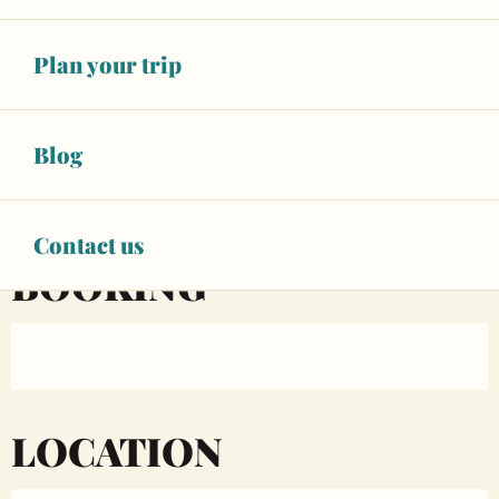
Opening hours & contact details
Plan your trip
Unresolved hours
See opening hours
Blog
BOOK YOUR ACTIVITY
Contact us
BOOKING
LOCATION