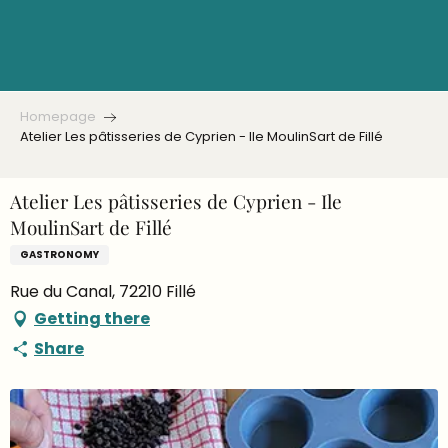
Aller
au
contenu
principal
Homepage
Atelier Les pâtisseries de Cyprien - Ile MoulinSart de Fillé
Atelier Les pâtisseries de Cyprien - Ile
MoulinSart de Fillé
GASTRONOMY
Rue du Canal, 72210 Fillé
Getting there
Share