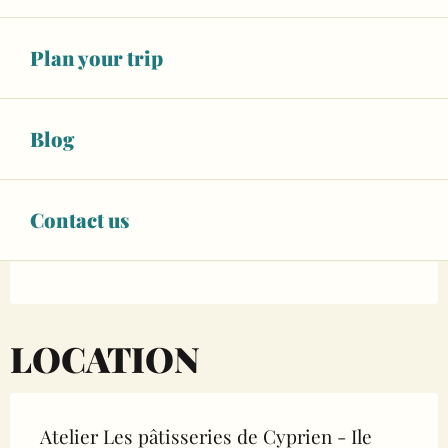
Unresolved hours
Plan your trip
See opening hours
BOOK YOUR ACTIVITY
Blog
BOOKING
Contact us
LOCATION
Atelier Les pâtisseries de Cyprien - Ile