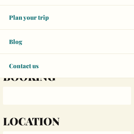
Opening hours & contact details
Plan your trip
Unresolved hours
See opening hours
Blog
BOOK YOUR ACTIVITY
Contact us
BOOKING
LOCATION