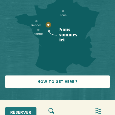
HOW TO GET HERE ?
© 2026 Vallée de la Sarthe
RÉSERVER
Search
Mentions légales
 - 
Gestion du consentement