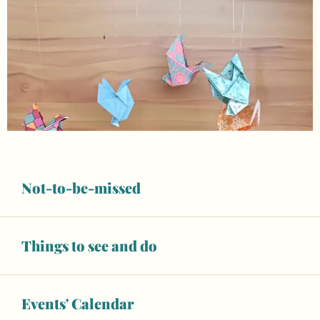
Not-to-be-missed
Things to see and do
Events' Calendar
Opening hours & contact details