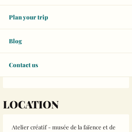
Unresolved hours
See opening hours
Plan your trip
BOOK YOUR ACTIVITY
Blog
BOOKING
Contact us
LOCATION
Atelier créatif - musée de la faïence et de