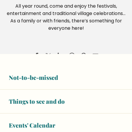
All year round, come and enjoy the festivals,
entertainment and traditional village celebrations…
As a family or with friends, there’s something for
everyone here!
Not-to-be-missed
Territoires en blasons, Lucas Desmesures
Salle Marcel Pagnol
Aliette Boyer, Dans la rivière, peut-être
Things to see and do
Exposition "Les voyages au Moyen Âge"
Invisible Jumpers, Joseph Ford
ESCAPADE : Visite guidée du musée sans l'atelier de fab
Events' Calendar
De terre et de souffle, Sifflets en argile de Sarthe et d