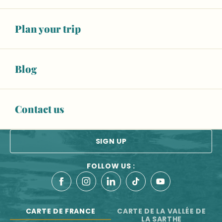
Balad'Expo : 10 ans de reconstitution historique au Man
Les artistes à l'atelier
OUR TOURIST OFFICES
Festival d'arts de la rue l'île en été
Plan your trip
Antiblouze
CONTACT US
Marché le lundi et le samedi à Sablé-sur-Sarthe
Blog
ESPACE PRO
BROCHURES
Contact us
Newsletter
All the latest news from the Vallée de la Sarthe
SIGN UP
FOLLOW US :
CARTE DE FRANCE
CARTE DE LA VALLÉE DE
LA SARTHE