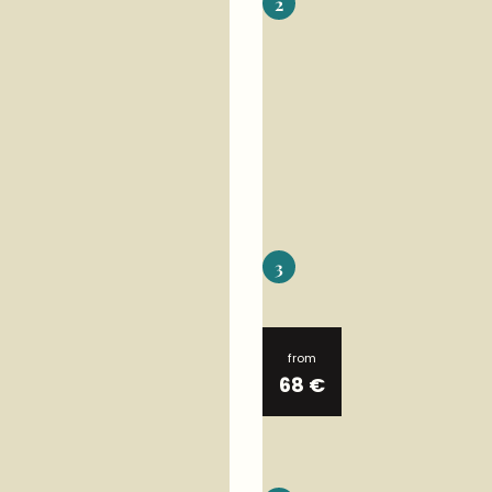
2
3
from
68
€