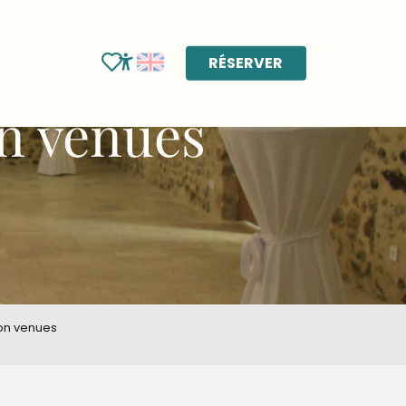
RÉSERVER
Voir les favoris
Accessibilité
on venues
on venues