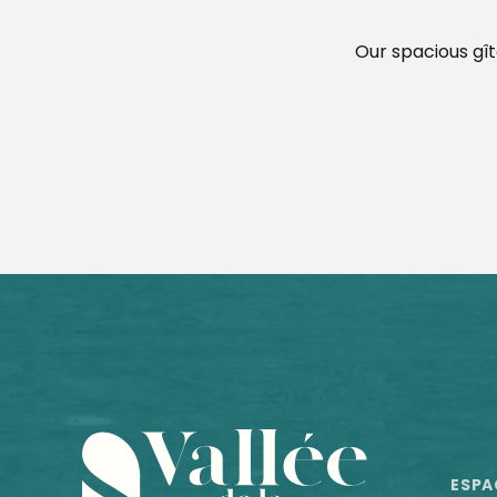
Our spacious gît
Gîtes de la Charnie : Valifer
Gîtes de la Charnie : La Tournerie
LES RIVES DE SABLE - ASSOCIATION CFSR
Gîte de Groupe Village de l'héritage
Gîte de la Charnie : Les Belmondières
Gîtes de la Charnie : La Poterie
Gîtes de la Charnie : La Coudraie
Domaine du Château de Fontenay
ESPA