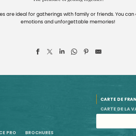
es are ideal for gatherings with family or friends. You can
emotions and unforgettable memories!
CARTE DE FRA
CARTE DE LA V
CE PRO
BROCHURES