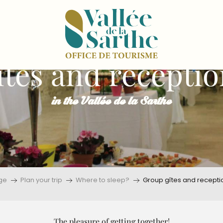
tes and recepti
in the Vallée de la Sarthe
ge
Plan your trip
Where to sleep?
Group gîtes and recepti
The pleasure of getting together!