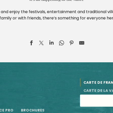
and enjoy the festivals, entertainment and traditional vi
family or with friends, there’s something for everyone he
CARTE DE FRA
rication
oir de La Cour
CARTE DE LA V
CE PRO
BROCHURES