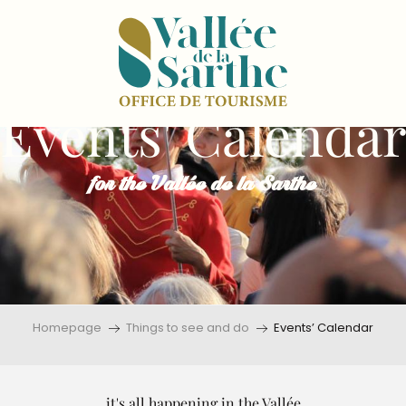
Events' Calenda
for the Vallée de la Sarthe
Homepage
Things to see and do
Events’ Calendar
it's all happening in the Vallée