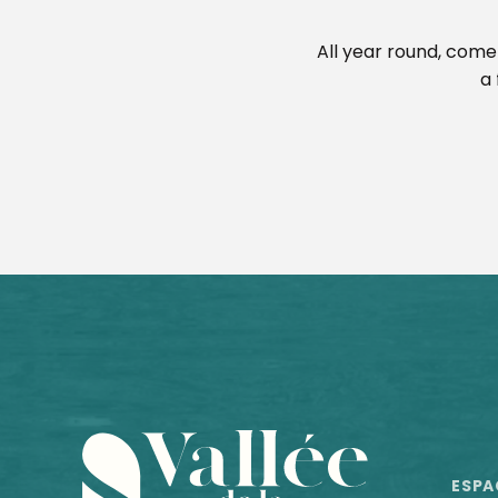
All year round, come 
a 
Territoires en blasons, Lucas Desmesures
Marché des créateurs et artisans
Invisible Jumpers, Joseph Ford
ESCAPADE : Visite guidée du musée sans l'atelier de fab
Balad'Expo : 10 ans de reconstitution historique au Man
Marché le lundi et le samedi à Sablé-sur-Sarthe
Journée pêche au feeder
Marché le samedi matin à Précigné
ESPA