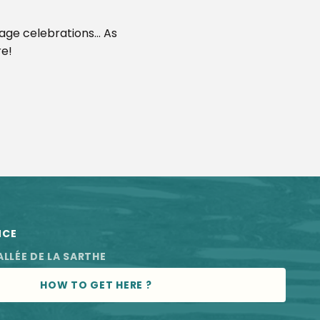
llage celebrations… As
re!
NCE
ALLÉE DE LA SARTHE
HOW TO GET HERE ?