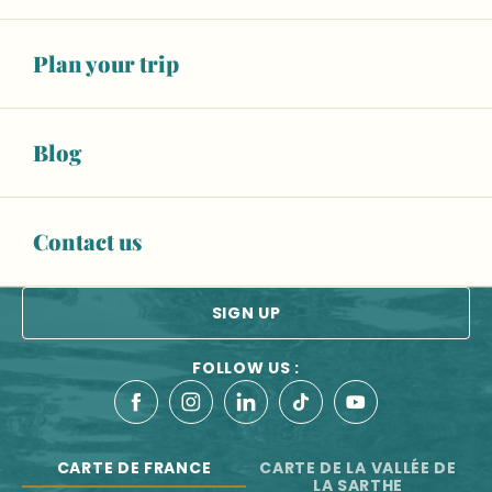
Balad'Expo : 10 ans de reconstitution historique au Man
Marché le mardi et le samedi à Cérans-Foulletourte
OUR TOURIST OFFICES
Mardi du Patrimoine : Visite du Manoir de Guiberne
Plan your trip
Marché semi nocturne
CONTACT US
Marché le mercredi matin à Solesmes
Blog
ESPACE PRO
BROCHURES
Contact us
Newsletter
All the latest news from the Vallée de la Sarthe
SIGN UP
FOLLOW US :
CARTE DE FRANCE
CARTE DE LA VALLÉE DE
LA SARTHE